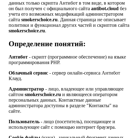
данных только скрипта Антибот в том виде, в котором
он был получен с официального сайта
antibot.cloud
без
учета его возможных модификаций администратором
сайта
smokerschoice.ru
. Данная страница не описывает
политики и функционал других частей и скриптов сайта
smokerschoice.ru
.
Определение понятий:
Антибот
- скрипт (программное обеспечение) на языке
программирования PHP.
Облачный сервис
- сервер онлайн-сервиса Антибот
Клауд.
Администратор
- лицо, владеющее или управляющее
сайтом
smokerschoice.ru
и являющееся оператором
персональных данных. Контактные данные
администратора доступны в разделе "Контакты" на
сайте.
Пользователь
- лицо (посетитель), посещающее и
использующее сайт с помощью интернет браузера.
Cookie-файлы
(куки) - уникальный фрагмент данных,